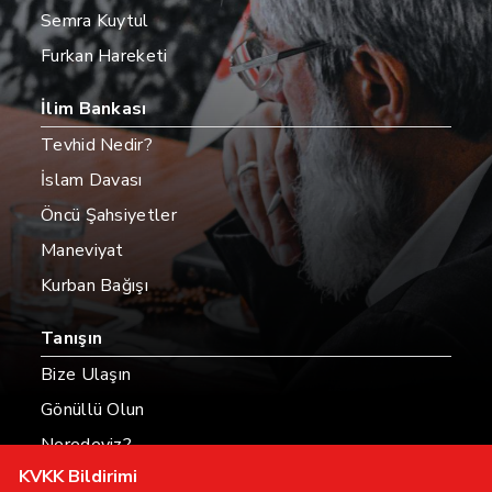
Semra Kuytul
Furkan Hareketi
İlim Bankası
Tevhid Nedir?
İslam Davası
Öncü Şahsiyetler
Maneviyat
Kurban Bağışı
Tanışın
Bize Ulaşın
Gönüllü Olun
Neredeyiz?
KVKK Bildirimi
Hesaplarımız