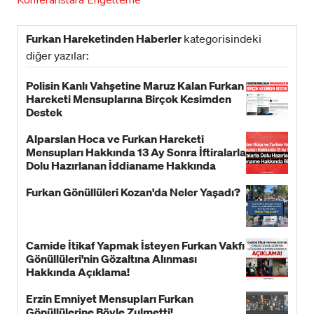
Konferanslara Engelleme
Furkan Hareketinden Haberler
kategorisindeki
diğer yazılar:
Polisin Kanlı Vahşetine Maruz Kalan Furkan
Hareketi Mensuplarına Birçok Kesimden
Destek
Alparslan Hoca ve Furkan Hareketi
Mensupları Hakkında 13 Ay Sonra İftiralarla
Dolu Hazırlanan İddianame Hakkında
Bildiri!
Furkan Gönüllüleri Kozan'da Neler Yaşadı?
Camide İtikaf Yapmak İsteyen Furkan Vakfı
Gönüllüleri'nin Gözaltına Alınması
Hakkında Açıklama!
Erzin Emniyet Mensupları Furkan
Gönüllülerine Böyle Zulmetti!