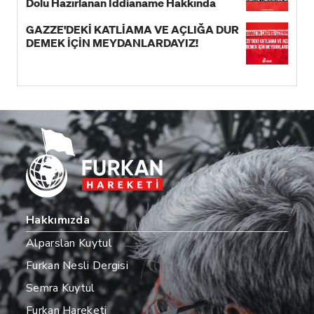
Dolu Hazırlanan İddianame Hakkında
Bildiri!
GAZZE'DEKİ KATLİAMA VE AÇLIĞA DUR
DEMEK İÇİN MEYDANLARDAYIZ!
Hakkımızda
Alparslan Kuytul
Furkan Nesli Dergisi
Semra Kuytul
Furkan Hareketi