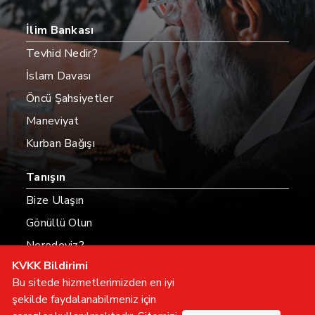
İlim Bankası
Tevhid Nedir?
İslam Davası
Öncü Şahsiyetler
Maneviyat
Kurban Bağışı
Tanışın
Bize Ulaşın
Gönüllü Olun
Neredeyiz?
KVKK Bildirimi
Hesaplarımız
Bu sitede hizmetlerimizden en iyi
şekilde faydalanabilmeniz için