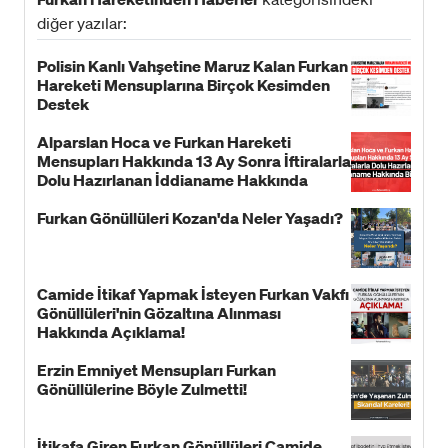
diğer yazılar:
Polisin Kanlı Vahşetine Maruz Kalan Furkan
Hareketi Mensuplarına Birçok Kesimden
Destek
Alparslan Hoca ve Furkan Hareketi
Mensupları Hakkında 13 Ay Sonra İftiralarla
Dolu Hazırlanan İddianame Hakkında
Bildiri!
Furkan Gönüllüleri Kozan'da Neler Yaşadı?
Camide İtikaf Yapmak İsteyen Furkan Vakfı
Gönüllüleri'nin Gözaltına Alınması
Hakkında Açıklama!
Erzin Emniyet Mensupları Furkan
Gönüllülerine Böyle Zulmetti!
İtikafa Giren Furkan Gönüllüleri Camide