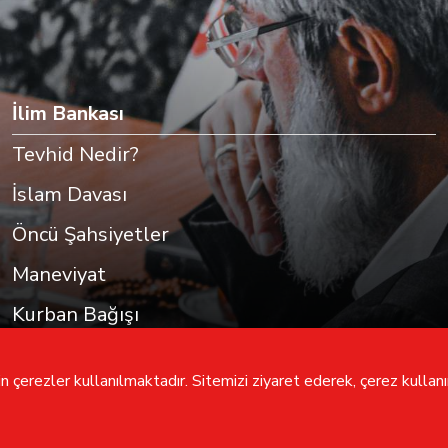
İlim Bankası
Tevhid Nedir?
İslam Davası
Öncü Şahsiyetler
Maneviyat
Kurban Bağışı
 çerezler kullanılmaktadır. Sitemizi ziyaret ederek, çerez kullanım
Tüm hakları saklıdır
furkan
hareketi