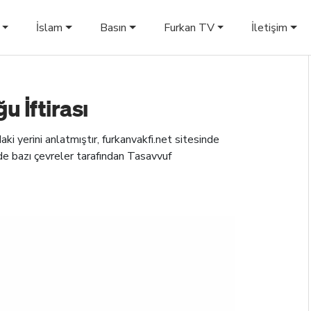
İslam
Basın
Furkan TV
İletişim
 İftirası
ki yerini anlatmıştır, furkanvakfi.net sitesinde
lde bazı çevreler tarafından Tasavvuf