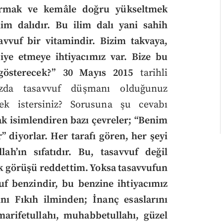
ştırmak ve kemâle doğru yükseltmek
lim dalıdır. Bu ilim dalı yani sahih
avvuf bir vitamindir. Bizim takvaya,
biye etmeye ihtiyacımız var. Bize bu
gösterecek?”
30 Mayıs 2015
tarihli
ızda tasavvuf düşmanı olduğunuz
k istersiniz? Sorusuna şu cevabı
ak isimlendiren bazı çevreler; “Benim
r” diyorlar. Her tarafı gören, her şeyi
lah’ın sıfatıdır. Bu, tasavvuf değil
pık görüşü reddettim. Yoksa tasavvufun
f benzindir, bu benzine ihtiyacımız
ını Fıkıh ilminden; İnanç esaslarını
arifetullahı, muhabbetullahı, güzel