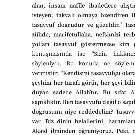
alan, insanı nafile ibadetlere alı
isteyen, takvalı olmaya özendiren i
tasavvuf doğrudur ve güzeldir.”
Tas
zühde, marifetullaha, nefsimizi ter
yolları tasavvuf göstermezse kim 
konuşmasında ise “Sizin hakkın
söyleniyor. Bu konuda ne söyleme
vermiştir:
“Kendisini tasavvufçu olar
şeyhim her tarafı görür, her şeyi bili
duyan sadece Allah’tır. Bu sıfat Al
sapıklıktır. Ben tasavvufu değil o sa
doğrusunu niye reddedelim? Tasavvu
var. Biz dinin helallerini, haramlar
Akaid ilminden öğreniyoruz. Peki, m