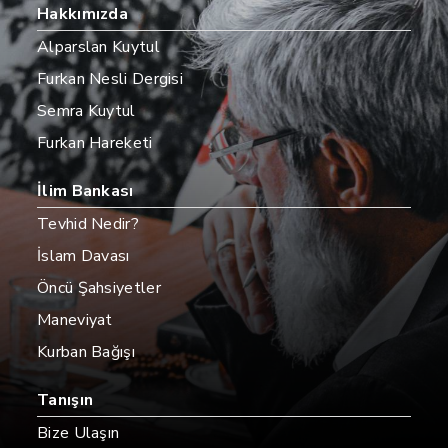
Hakkımızda
Alparslan Kuytul
Furkan Nesli Dergisi
Semra Kuytul
Furkan Hareketi
İlim Bankası
Tevhid Nedir?
İslam Davası
Öncü Şahsiyetler
Maneviyat
Kurban Bağışı
Tanışın
Bize Ulaşın