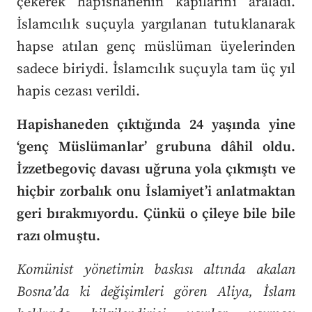
çekerek hapishanenin kapılarını araladı.
İslamcılık suçuyla yargılanan tutuklanarak
hapse atılan genç müslüman üyelerinden
sadece biriydi. İslamcılık suçuyla tam üç yıl
hapis cezası verildi.
Hapishaneden çıktığında 24 yaşında yine
‘genç Müslümanlar’ grubuna dâhil oldu.
İzzetbegoviç davası uğruna yola çıkmıştı ve
hiçbir zorbalık onu İslamiyet’i anlatmaktan
geri bırakmıyordu. Çünkü o çileye bile bile
razı olmuştu.
Komünist yönetimin baskısı altında akalan
Bosna’da ki değişimleri gören Aliya, İslam