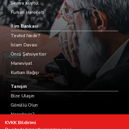
Semra Kuytul
Furkan Hareketi
İlim Bankası
Tevhid Nedir?
İslam Davası
Öncü Şahsiyetler
Maneviyat
Kurban Bağışı
Tanışın
Bize Ulaşın
Gönüllü Olun
Neredeyiz?
KVKK Bildirimi
Hesaplarımız