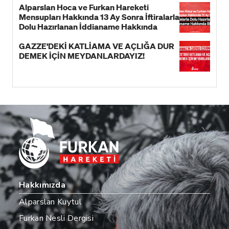
Alparslan Hoca ve Furkan Hareketi
Mensupları Hakkında 13 Ay Sonra İftiralarla
Dolu Hazırlanan İddianame Hakkında
Bildiri!
GAZZE'DEKİ KATLİAMA VE AÇLIĞA DUR
DEMEK İÇİN MEYDANLARDAYIZ!
Hakkımızda
Alparslan Kuytul
Furkan Nesli Dergisi