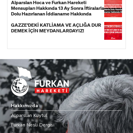
Alparslan Hoca ve Furkan Hareketi
Mensupları Hakkında 13 Ay Sonra İftiralarla
Dolu Hazırlanan İddianame Hakkında
Bildiri!
GAZZE'DEKİ KATLİAMA VE AÇLIĞA DUR
DEMEK İÇİN MEYDANLARDAYIZ!
Hakkımızda
Alparslan Kuytul
Furkan Nesli Dergisi