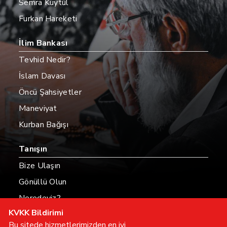
Semra Kuytul
Furkan Hareketi
İlim Bankası
Tevhid Nedir?
İslam Davası
Öncü Şahsiyetler
Maneviyat
Kurban Bağışı
Tanışın
Bize Ulaşın
Gönüllü Olun
Neredeyiz?
KVKK Bildirimi
Hesaplarımız
Bu sitede hizmetlerimizden en iyi