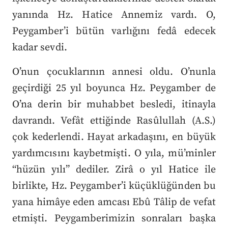
yanında Hz. Hatice Annemiz vardı. O,
Peygamber’i bütün varlığını fedâ edecek
kadar sevdi.
O’nun çocuklarının annesi oldu. O’nunla
geçirdiği 25 yıl boyunca Hz. Peygamber de
O’na derin bir muhabbet besledi, itinayla
davrandı. Vefât ettiğinde Rasûlullah (A.S.)
çok kederlendi. Hayat arkadaşını, en büyük
yardımcısını kaybetmişti. O yıla, mü’minler
“hüzün yılı” dediler. Zirâ o yıl Hatice ile
birlikte, Hz. Peygamber’i küçüklüğünden bu
yana himâye eden amcası Ebû Tâlip de vefat
etmişti. Peygamberimizin sonraları başka