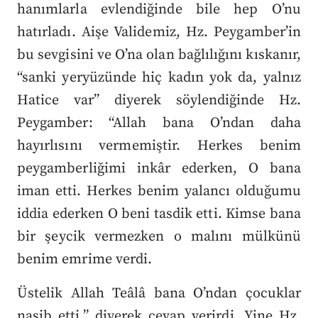
hanımlarla evlendiğinde bile hep O’nu
hatırladı. Aişe Validemiz, Hz. Peygamber’in
bu sevgisini ve O’na olan bağlılığını kıskanır,
“sanki yeryüzünde hiç kadın yok da, yalnız
Hatice var” diyerek söylendiğinde Hz.
Peygamber: “Allah bana O’ndan daha
hayırlısını vermemiştir. Herkes benim
peygamberliğimi inkâr ederken, O bana
iman etti. Herkes benim yalancı olduğumu
iddia ederken O beni tasdik etti. Kimse bana
bir şeycik vermezken o malını mülkünü
benim emrime verdi.
Üstelik Allah Teâlâ bana O’ndan çocuklar
nasib etti.” diyerek cevap verirdi. Yine Hz.