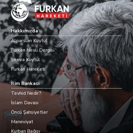
Hakkımızda
Alparslan Kuytul
Furkan Nesli Dergisi
Semra Kuytul
Furkan Hareketi
İlim Bankası
Tevhid Nedir?
İslam Davası
Öncü Şahsiyetler
Maneviyat
Kurban Bağışı