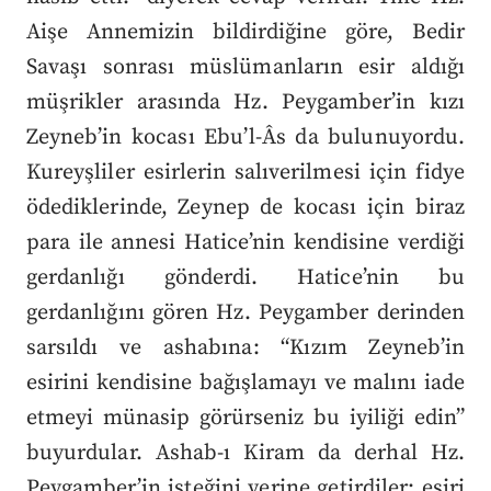
Aişe Annemizin bildirdiğine göre, Bedir
Savaşı sonrası müslümanların esir aldığı
müşrikler arasında Hz. Peygamber’in kızı
Zeyneb’in kocası Ebu’l-Âs da bulunuyordu.
Kureyşliler esirlerin salıverilmesi için fidye
ödediklerinde, Zeynep de kocası için biraz
para ile annesi Hatice’nin kendisine verdiği
gerdanlığı gönderdi. Hatice’nin bu
gerdanlığını gören Hz. Peygamber derinden
sarsıldı ve ashabına: “Kızım Zeyneb’in
esirini kendisine bağışlamayı ve malını iade
etmeyi münasip görürseniz bu iyiliği edin”
buyurdular. Ashab-ı Kiram da derhal Hz.
Peygamber’in isteğini yerine getirdiler; esiri