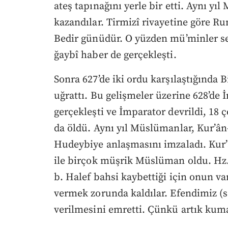
ateş tapınağını yerle bir etti. Aynı yı
kazandılar. Tirmizî rivayetine göre Rum
Bedir günüdür. O yüzden mü’minler sev
ğaybî haber de gerçekleşti.
Sonra 627’de iki ordu karşılaştığında
uğrattı. Bu gelişmeler üzerine 628’de 
gerçekleşti ve İmparator devrildi, 18
da öldü. Aynı yıl Müslümanlar, Kur’ân-
Hudeybiye anlaşmasını imzaladı. Kur’
ile birçok müşrik Müslüman oldu. Hz. 
b. Halef bahsi kaybettiği için onun var
vermek zorunda kaldılar. Efendimiz (s.
verilmesini emretti. Çünkü artık kum