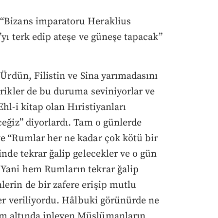
 “Bizans imparatoru Heraklius
a’yı terk edip ateşe ve güneşe tapacak”
e Ürdün, Filistin ve Sina yarımadasını
şrikler de bu duruma seviniyorlar ve
hl-i kitap olan Hıristiyanları
ceğiz” diyorlardı. Tam o günlerde
ve “Rumlar her ne kadar çok kötü bir
inde tekrar ğalip gelecekler ve o gün
 Yani hem Rumların tekrar ğalip
erin de bir zafere erişip mutlu
aber veriliyordu. Hâlbuki görünürde ne
üm altında inleyen Müslümanların