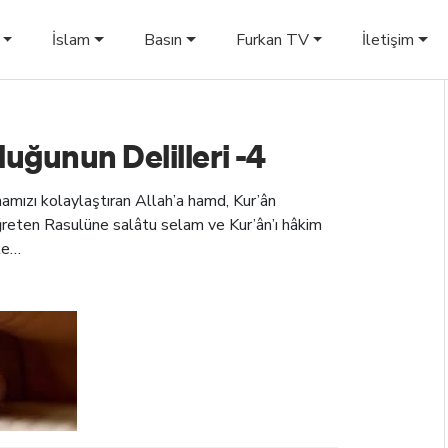
İslam
Basın
Furkan TV
İletişim
uğunun Delilleri -4
amızı kolaylaştıran Allah’a hamd, Kur’ân
reten Rasulüne salâtu selam ve Kur’ân’ı hâkim
le…