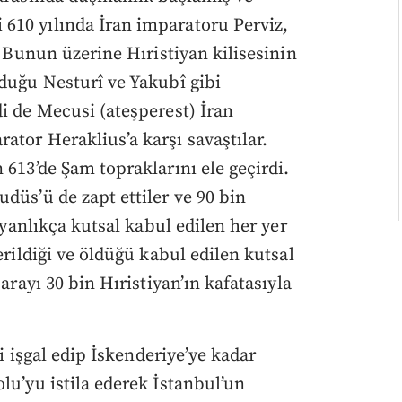
610 yılında İran imparatoru Perviz,
. Bunun üzerine Hıristiyan kilisesinin
vduğu Nesturî ve Yakubî gibi
i de Mecusi (ateşperest) İran
ator Heraklius’a karşı savaştılar.
 613’de Şam topraklarını ele geçirdi.
düs’ü de zapt ettiler ve 90 bin
tiyanlıkça kutsal kabul edilen her yer
erildiği ve öldüğü kabul edilen kutsal
arayı 30 bin Hıristiyan’ın kafatasıyla
ni işgal edip İskenderiye’ye kadar
lu’yu istila ederek İstanbul’un