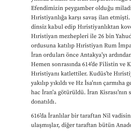
Efendimizin peygamber olduğu miladi 
Hıristiyanlığa karşı savaş ilan etmişti
dinsiz kabul edip Hıristiyanlıktan ko
Hıristiyan mezhepleri ile 26 bin Yahud
ordusuna katılıp Hıristiyan Rum İmpar
İran orduları önce Antakya’yı ardından
Hemen sonrasında 614’de Filistin ve Ku
Hıristiyanı katlettiler. Kudüs’te Hıris
yakılıp yıkıldı ve Hz İsa’nın çarmıha g
hac İran’a götürüldü. İran Kisrası’nın s
donatıldı.
616’da İranlılar bir taraftan Nil vadisi
ulaşmışlar, diğer taraftan bütün Anado