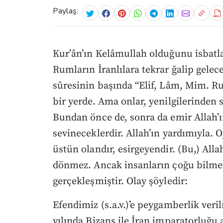
Paylaş:
Kur’ân’ın Kelâmullah olduğunu isbatla
Rumların İranlılara tekrar ğalip gelec
sûresinin başında “Elif, Lâm, Mim. Ru
bir yerde. Ama onlar, yenilgilerinden s
Bundan önce de, sonra da emir Allah’ı
sevineceklerdir. Allah’ın yardımıyla. O
üstün olandır, esirgeyendir. (Bu,) Allah
dönmez. Ancak insanların çoğu bilme
gerçekleşmiştir. Olay şöyledir:
Efendimiz (s.a.v.)’e peygamberlik ver
yılında Bizans ile İran imparatorluğu