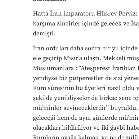
Hatta İran imparatoru Hüsrev Perviz:
karşıma zincirler içinde gelecek ve İs
demişti.
İran orduları daha sonra bir yıl içind
ele geçirip Mısır’a ulaştı. Mekkeli mü
Müslümanlara : “Ateşperest İranlılar, E
yendiyse biz putperestler de sizi yene
Rum sûresinin bu âyetleri nazil oldu 
şekilde yenildiyseler de birkaç sene iç
mü’minler sevineceklerdir” buyruldu.
geleceği hem de aynı günlerde mü’minl
olacakları bildiriliyor ve iki ğaybî h
Rumların ayağa kalması ve ne de zul