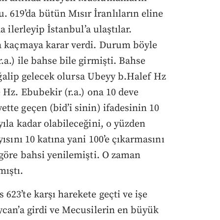
619’da bütün Mısır İranlıların eline
 ilerleyip İstanbul’a ulaştılar.
’a kaçmaya karar verdi. Durum böyle
a.) ile bahse bile girmişti. Bahse
a ğalip gelecek olursa Ubeyy b.Halef Hz
 Hz. Ebubekir (r.a.) ona 10 deve
tte geçen (bid’i sinin) ifadesinin 10
ıla kadar olabileceğini, o yüzden
yısını 10 katına yani 100’e çıkarmasını
 göre bahsi yenilemişti. O zaman
ıştı.
623’te karşı harekete geçti ve işe
ycan’a girdi ve Mecusilerin en büyük