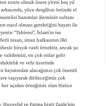
ten sonra olmak üzere yirmi beş yıl
 arkasında, yüce dergâhın önünde el
 önemlisi hanımlar âleminin sultanı
n nasıl olması gerektiğini hayatı ile
yenin “Tahiresi”, İslam’ın ise
ffetli insan, iman halkasının ilki
hesiz birçok vasfı örnektir, ancak şu
ce validemizi, en çok onlar gelir
fedakârlık ve vefa üzerinde
nin hayatından alacağımız çok önemli
ere taşıyarak dirileceğimiz çok
k her açıdan örneğimiz olan Hatice
, Huveylid ve Fatma binti Zaide’nin