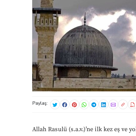
Paylaş:
Allah Rasulü (s.a.v.)’ne ilk kez eş ve y