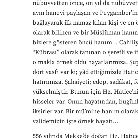
nübüvvetten önce, on yıl da nübüvvet
aynı haneyi paylaşan ve Peygamber’in
bağlayarak ilk namaz kılan kişi ve en
olarak bilinen ve bir Müslüman hanımı
bizlere gösteren öncü hanım... Cahiliy
“Kübrası” olarak tanınan o şerefli ve i
olmakla örnek oldu hayatlarımıza. Şüp
dört vasfı var ki; yâd ettiğimizde Hati
hatırımıza. Şahsiyeti; edep, sadâkat, 
yükselmiştir. Bunun için Hz. Hatice’
hisseler var. Onun hayatından, bugünl
iksirler var. Bir mü’mine hanım olara
validemizin işte örnek hayatı…
556 yılında Mekke’de doğan Hz. Hatice