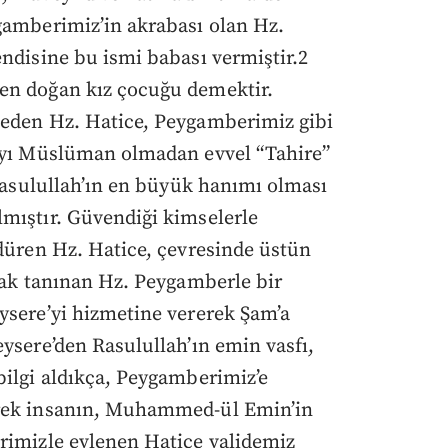
gamberimiz’in akrabası olan Hz.
endisine bu ismi babası vermiştir.2
en doğan kız çocuğu demektir.
beden Hz. Hatice, Peygamberimiz gibi
layı Müslüman olmadan evvel “Tahire”
 Rasulullah’ın en büyük hanımı olması
mıştır. Güvendiği kimselerle
rdüren Hz. Hatice, çevresinde üstün
arak tanınan Hz. Peygamberle bir
ysere’yi hizmetine vererek Şam’a
ysere’den Rasulullah’ın emin vasfı,
bilgi aldıkça, Peygamberimiz’e
arek insanın, Muhammed-ül Emin’in
rimizle evlenen Hatice validemiz