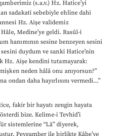
gamberimiz (s.a.v.) Hz. Hatice’yi
n sadakati sebebiyle ehline dahi
nnesi Hz. Aişe validemiz
 Hâle, Medine’ye geldi. Rasûl-i
um hanımının sesine benzeyen sesini
n sesini duydum ve sanki Hatice’nin
k Hz. Aişe kendini tutamayarak:
ermişken neden hâlâ onu anıyorsun?”
bana ondan daha hayırlısını vermedi…”
ce, fakir bir hayatı zengin hayata
gösterdi bize. Kelime-i Tevhid’i
ür sistemlerine “Lâ” diyerek,
uştur. Peygamber ile birlikte Kâbe’ye