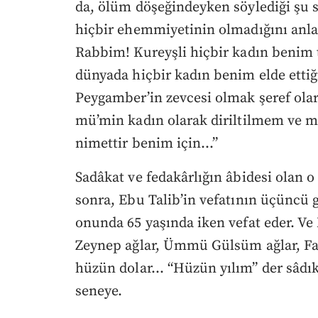
da, ölüm döşeğindeyken söylediği şu sö
hiçbir ehemmiyetinin olmadığını anlat
Rabbim! Kureyşli hiçbir kadın benim t
dünyada hiçbir kadın benim elde etti
Peygamber’in zevcesi olmak şeref olarak
mü’min kadın olarak diriltilmem ve 
nimettir benim için…”
Sadâkat ve fedakârlığın âbidesi olan 
sonra, Ebu Talib’in vefatının üçüncü g
onunda 65 yaşında iken vefat eder. Ve
Zeynep ağlar, Ümmü Gülsüm ağlar, Fa
hüzün dolar… “Hüzün yılım” der sâdık 
seneye.