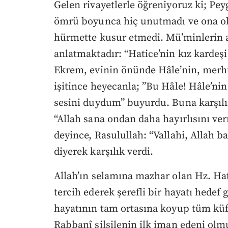
Gelen rivayetlerle öğreniyoruz ki; Pey
ömrü boyunca hiç unutmadı ve ona ola
hürmette kusur etmedi. Mü’minlerin a
anlatmaktadır: “Hatice’nin kız kardeşi
Ekrem, evinin önünde Hâle’nin, merh
işitince heyecanla; ”Bu Hâle! Hâle’ni
sesini duydum” buyurdu. Buna karşılı
“Allah sana ondan daha hayırlısını v
deyince, Rasulullah: “Vallahi, Allah 
diyerek karşılık verdi.
Allah’ın selamına mazhar olan Hz. Hati
tercih ederek şerefli bir hayatı hedef 
hayatının tam ortasına koyup tüm küf
Rabbanî silsilenin ilk iman edeni olm