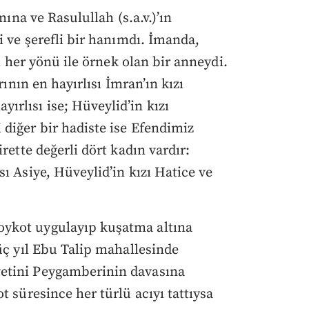
mına ve Rasulullah (s.a.v.)’ın
i ve şerefli bir hanımdı. İmanda,
sı her yönü ile örnek olan bir anneydi.
rının en hayırlısı İmran’ın kızı
rlısı ise; Hüveylid’in kızı
diğer bir hadiste ise Efendimiz
rette değerli dört kadın vardır:
ı Asiye, Hüveylid’in kızı Hatice ve
ykot uygulayıp kuşatma altına
üç yıl Ebu Talip mahallesinde
etini Peygamberinin davasına
t süresince her türlü acıyı tattıysa