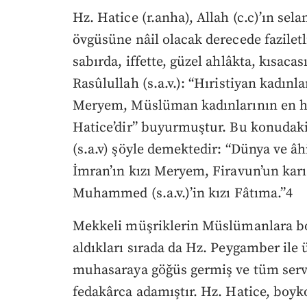
Hz. Hatice (r.anha), Allah (c.c)’ın sela
övgüsüne nâil olacak derecede faziletl
sabırda, iffette, güzel ahlâkta, kısaca
Rasûlullah (s.a.v.): “Hıristiyan kadınla
Meryem, Müslüman kadınlarının en hayı
Hatice’dir” buyurmuştur. Bu konudaki 
(s.a.v) şöyle demektedir: “Dünya ve âhi
İmran’ın kızı Meryem, Firavun’un karıs
Muhammed (s.a.v.)’in kızı Fâtıma.”4
Mekkeli müşriklerin Müslümanlara bo
aldıkları sırada da Hz. Peygamber ile 
muhasaraya göğüs germiş ve tüm serv
fedakârca adamıştır. Hz. Hatice, boyko