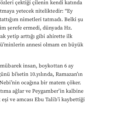
zleri çektiği çilenin kendi katında
maya yetecek niteliktedir: “Ey
attığım nimetleri tatmadı. Belki şu
ğim şerefe ermedi, dünyada Hz.
 yetip arttığı gibi ahirette ilk
mü’minlerin annesi olmam en büyük
o mübarek insan, boykottan 6 ay
ünü bi’setin 10.yılında, Ramazan’ın
 Nebi’nin ocağına bir matem çöker.
tıma ağlar ve Peygamber’in kalbine
eşi ve amcası Ebu Talib’i kaybettiği