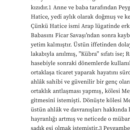
kızıdır.1 Anne ve baba tarafından Pey
Hatice, yedi aylık olarak doğmuş ve k
Çünkü Hatice ismi Arap lügatinde erk
Babasını Ficar Savaşı’ndan sonra kay
yetim kalmıştır. Üstün iffetinden do
lakabıyla anılmış, ”Kübra” sıfatı ise;
hasebiyle sonraki dönemlerde kullanıl
ortaklaşa ticaret yaparak hayatını sü
ahlâk sahibi ve güvenilir bir genç ol
ortaklık antlaşması yapmış, kölesi Me
gitmesini istemişti. Dönüşte kölesi Me
üstün ahlâk ve davranışları hakkında 
hayranlığı artmış ve neticede o müb
sadık eşi olmak istemiştir.3 Peygambe