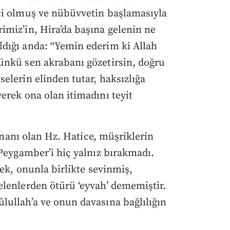
çi olmuş ve nübüvvetin başlamasıyla
miz’in, Hira’da başına gelenin ne
dığı anda: “Yemin ederim ki Allah
ünkü sen akrabanı gözetirsin, doğru
elerin elinden tutar, haksızlığa
erek ona olan itimadını teyit
nananı olan Hz. Hatice, müşriklerin
 Peygamber’i hiç yalnız bırakmadı.
rek, onunla birlikte sevinmiş,
lenlerden ötürü ‘eyvah’ dememiştir.
lullah’a ve onun davasına bağlılığın