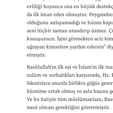
evliliği boyunca ona en büyük destek
da ilk iman eden olmuştur. Peygamberi
olduğunu anlayamadığı ve hüzne kapıl
seni hiçbir zaman utandırıp üzmez. Ç
konuşursun. İşini görmekten aciz kims
uğrayan kimselere yardım edersin” diy
etmiştir.
Rasûlullah’ın ilk eşi ve İslam’ın ilk i
zulüm ve zorbalıkları karşısında, Hz.
Sıkıntılara onunla birlikte göğüs gere
hüznüne ortak olmuş ve asla başına ge
Ve bu haliyle tüm müslümanlara, Rasû
nasıl olması gerektiğini göstermiştir.