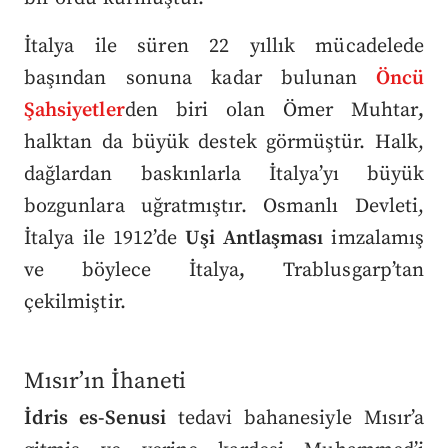
İtalya ile süren 22 yıllık mücadelede
başından sonuna kadar bulunan
Öncü
Şahsiyetler
den biri olan Ömer Muhtar
,
halktan da büyük destek görmüştür. Halk,
dağlardan baskınlarla İtalya’yı büyük
bozgunlara uğratmıştır. Osmanlı Devleti,
İtalya ile 1912’de
Uşi Antlaşması
imzalamış
ve böylece İtalya
,
Trablusgarp’tan
çekilmiştir.
Mısır’ın İhaneti
İdris es-Senusi
tedavi bahanesiyle Mısır’a