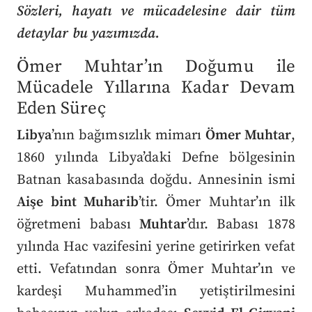
Sözleri, hayatı ve mücadelesine dair tüm
detaylar bu yazımızda.
Ömer Muhtar’ın Doğumu ile
Mücadele Yıllarına Kadar Devam
Eden Süreç
Libya
’nın bağımsızlık mimarı
Ömer Muhtar
,
1860 yılında Libya’daki Defne bölgesinin
Batnan kasabasında doğdu. Annesinin ismi
Aişe bint Muharib
’tir. Ömer Muhtar’ın ilk
öğretmeni babası
Muhtar
’dır. Babası 1878
yılında Hac vazifesini yerine getirirken vefat
etti. Vefatından sonra Ömer Muhtar’ın ve
kardeşi Muhammed’in yetiştirilmesini