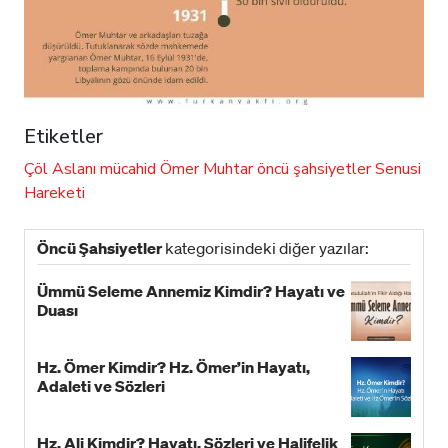
Etiketler
Çöl Aslanı
mücahid
Ömer Muhtar
öncü şahsiyetler
Senusi
Hareketi
Öncü Şahsiyetler
kategorisindeki diğer yazılar:
Ümmü Seleme Annemiz Kimdir? Hayatı ve
Duası
Hz. Ömer Kimdir? Hz. Ömer’in Hayatı,
Adaleti ve Sözleri
Hz. Ali Kimdir? Hayatı, Sözleri ve Halifelik