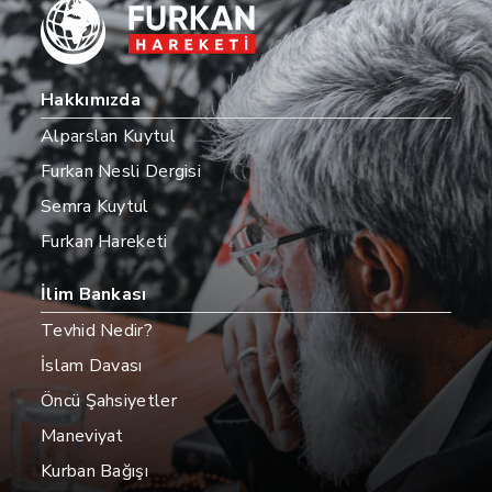
Hakkımızda
Alparslan Kuytul
Furkan Nesli Dergisi
Semra Kuytul
Furkan Hareketi
İlim Bankası
Tevhid Nedir?
İslam Davası
Öncü Şahsiyetler
Maneviyat
Kurban Bağışı