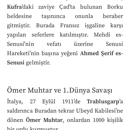
Kufra
’daki zaviye Çad’ta bulunan Borku
beldesine taşınınca onunla beraber
gitmiştir. Burada Fransız işgaline karşı
yapılan seferlere katılmıştır. Mehdi es-
Senusi
’
nin vefatı üzerine Senusi
Hareketi’nin başına yeğeni
Ahmed Şerif es-
Senusi
gelmiştir.
Ömer Muhtar ve 1.Dünya Savaşı
İtalya, 27 Eylül 1911’de
Trablusgarp
’a
saldırınca Buradan tekrar Ubeyd Kabilesi’ne
dönen
Ömer
Muhtar
, onlardan 1000 kişilik
bir ordu kurmuştur.