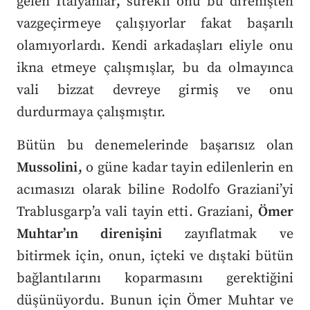
gelen İtalyanlar
,
sürekli onu bu direnişten
vazgeçirmeye çalışıyorlar fakat başarılı
olamıyorlardı. Kendi arkadaşları eliyle onu
ikna etmeye çalışmışlar, bu da olmayınca
vali bizzat devreye girmiş ve onu
durdurmaya çalışmıştır.
Bütün bu denemelerinde başarısız olan
Mussolini,
o güne kadar tayin edilenlerin en
acımasızı olarak biline Rodolfo Graziani’yi
Trablusgarp’a vali tayin etti. Graziani,
Ömer
Muhtar’ın direnişini
zayıflatmak ve
bitirmek için, onun, içteki ve dıştaki bütün
bağlantılarını koparmasını gerektiğini
düşünüyordu. Bunun için Ömer Muhtar ve