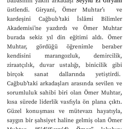
babasının yakın arkadaşı
Seyyid El Giryani
üstlendi. Giryani, Ömer Muhtar’ı ve
kardeşini Cağbub’taki İslâmi Bilimler
Akademisi’ne yazdırdı ve Ömer Muhtar
burada sekiz yıl din eğitimi aldı. Ömer
Muhtar, gördüğü öğrenimle beraber
kendisini marangozluk, demircilik,
ziraatçılık, duvar ustalığı, binicilik gibi
birçok sanat dallarında yetiştirdi.
Cağbub’taki arkadaşları arasında sevilen ve
sorumluluk sahibi biri olan Ömer Muhtar
,
kısa sürede liderlik vasfıyla ön plana çıktı.
Güzel konuşması ve mütevazı hayatıyla,
saygın bir şahsiyet haline gelmiş olan Ömer