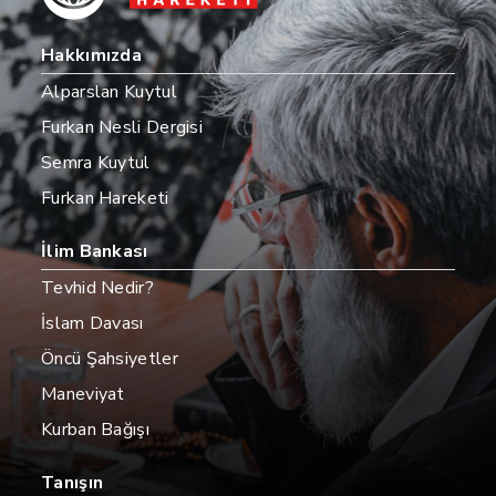
Hakkımızda
Alparslan Kuytul
Furkan Nesli Dergisi
Semra Kuytul
Furkan Hareketi
İlim Bankası
Tevhid Nedir?
İslam Davası
Öncü Şahsiyetler
Maneviyat
Kurban Bağışı
Tanışın