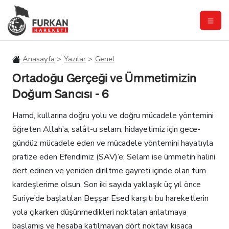
Anasayfa
Yazılar
Genel
Ortadoğu Gerçeği ve Ümmetimizin
Doğum Sancısı - 6
Hamd, kullarına doğru yolu ve doğru mücadele yöntemini
öğreten Allah’a; salât-u selam, hidayetimiz için gece-
gündüz mücadele eden ve mücadele yöntemini hayatıyla
pratize eden Efendimiz (SAV)’e; S
elam ise ümmetin halini
dert edinen ve yeniden diriltme gayreti içinde olan tüm
kardeşlerime olsun.
Son iki sayıda yaklaşık üç yıl önce
Suriye’de başlatılan Beşşar Esed karşıtı bu hareketlerin
yola çıkarken düşünmedikleri noktaları anlatmaya
başlamış ve hesaba katılmayan dört noktayı kısaca