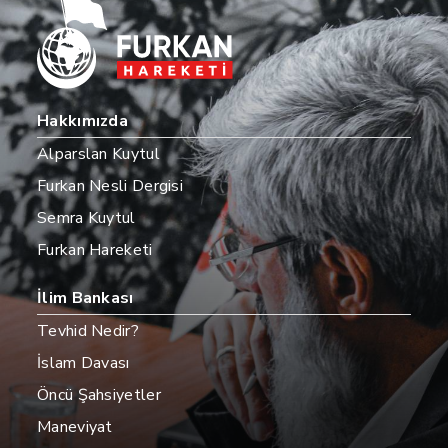
Hakkımızda
Alparslan Kuytul
Furkan Nesli Dergisi
Semra Kuytul
Furkan Hareketi
İlim Bankası
Tevhid Nedir?
İslam Davası
Öncü Şahsiyetler
Maneviyat