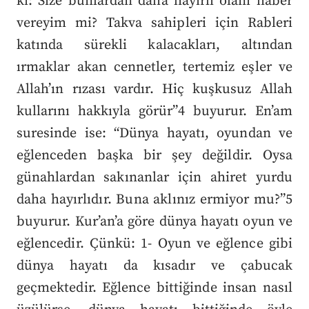
ki: Size bunlardan daha hayırlı olanı haber
vereyim mi? Takva sahipleri için Rableri
katında sürekli kalacakları, altından
ırmaklar akan cennetler, tertemiz eşler ve
Allah’ın rızası vardır. Hiç kuşkusuz Allah
kullarını hakkıyla görür”4 buyurur. En’am
suresinde ise: “Dünya hayatı, oyundan ve
eğlenceden başka bir şey değildir. Oysa
günahlardan sakınanlar için ahiret yurdu
daha hayırlıdır. Buna aklınız ermiyor mu?”5
buyurur. Kur’an’a göre dünya hayatı oyun ve
eğlencedir. Çünkü: 1- Oyun ve eğlence gibi
dünya hayatı da kısadır ve çabucak
geçmektedir. Eğlence bittiğinde insan nasıl