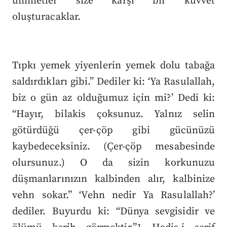
ümmetler size karşı bir kuvvet
oluşturacaklar.
Tıpkı yemek yiyenlerin yemek dolu tabağa
saldırdıkları gibi.” Dediler ki: ‘Ya Rasulallah,
biz o gün az olduğumuz için mi?’ Dedi ki:
“Hayır, bilakis çoksunuz. Yalnız selin
götürdüğü çer-çöp gibi gücünüzü
kaybedeceksiniz. (Çer-çöp mesabesinde
olursunuz.) O da sizin korkunuzu
düşmanlarınızın kalbinden alır, kalbinize
vehn sokar.” ‘Vehn nedir Ya Rasulallah?’
dediler. Buyurdu ki: “Dünya sevgisidir ve