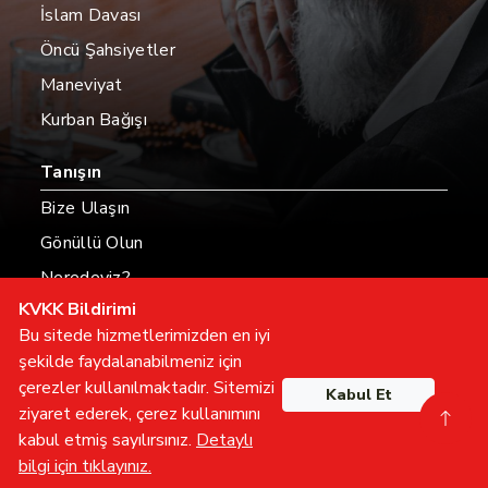
İslam Davası
Öncü Şahsiyetler
Maneviyat
Kurban Bağışı
Tanışın
Bize Ulaşın
Gönüllü Olun
Neredeyiz?
KVKK Bildirimi
Hesaplarımız
Bu sitede hizmetlerimizden en iyi
şekilde faydalanabilmeniz için
çerezler kullanılmaktadır. Sitemizi
Kabul Et
Tüm hakları saklıdır
ziyaret ederek, çerez kullanımını
furkan
hareketi
kabul etmiş sayılırsınız.
Detaylı
bilgi için tıklayınız.
Gönüllü Olun
İletişime Geçin
Furkan TV