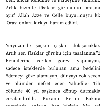
ben, ancak kendime ve kardeşime sahibim.
Artık bizimle fâsıklar güruhunun arasını
ayır.’ Allah Azze ve Celle buyurmuştu ki:
‘Orası onlara kırk yıl haram edildi.
Yeryüzünde şaşkın şaşkın dolaşacaklar.
Artık sen fâsıklar güruhu için tasalanma.”2
Kendilerine verilen görevi yapmayan,
sadece isteklerde bulunan ama bedelini
ödemeyi göze alamayan, dünyayı çok seven
ve ölümden nefret eden Yahudiler Tih
çölünde 40 yıl şaşkınca dönüp durmakla
cezalandırıldı. Kur’an-ı Kerim Bakara