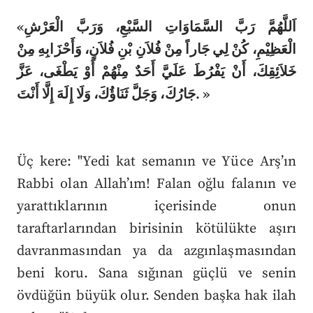
«اَللَّهُمَّ رَبَّ السَّمَاوَاتِ السَّبْعِ، وَرَبَّ الْعَرْشِ
الْعَظِيْمِ، كُنْ لِي جَاراً مِنْ فُلاَنِ بْنِ فُلاَنٍ، وَأَحْزَابِهِ مِنْ
خَلاَئِقِكَ، أَنْ يَفْرُطَ عَلَيَّ أَحَدٌ مِنْهُمْ أَوْ يَطْغَى، عَزَّ
جَارُكَ، وَجَلَّ ثَنَاؤُكَ، وَلَا إِلَهَ إِلَّا أَنْتَ. »
Üç kere: "Yedi kat semanın ve Yüce Arş’ın
Rabbi olan Allah’ım! Falan oğlu falanın ve
yarattıklarının içerisinde onun
taraftarlarından birisinin kötülükte aşırı
davranmasından ya da azgınlaşmasından
beni koru. Sana sığınan güçlü ve senin
övdüğün büyük olur. Senden başka hak ilah