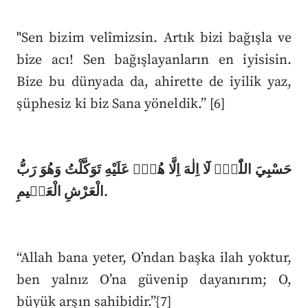
"Sen bizim velîmizsin. Artık bizi bağışla ve
bize acı! Sen bağışlayanların en iyisisin.
Bize bu dünyada da, ahirette de iyilik yaz,
şüphesiz ki biz Sana yöneldik.” [6]
حَسْبِيَ اللّٰهُۘ لَٓا اِلٰهَ اِلَّا هُوَۜ عَلَيْهِ تَوَكَّلْتُ وَهُوَ رَبُّ
الْعَرْشِ الْعَظ۪يمِ.
“Allah bana yeter, O’ndan başka ilah yoktur,
ben yalnız O’na güvenip dayanırım; O,
büyük arşın sahibidir.”{7]