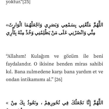
yoktur."[25]
«اللَّهُمَّ مَتِّعْنِي بِسَمْعِي وَبَصَرِي وَاجْعَلْهُمَا الْوَارِثَ
مِنِّي وَانْصُرْنِي عَلَى مَنْ يَظْلِمُنِي وَخُذْ مِنْهُ بِثَأْرِي
“Allahım! Kulağım ve gözüm ile beni
faydalandır. O ikisine benden miras sahibi
kıl. Bana zulmedene karşı bana yardım et ve
ondan intikamımı al.” [26]
« اللَّهُمَّ إِنَّا نَجْعَلُكَ فِي نُحُورِهِمْ ، ونَعُوذُ بِكَ مِنْ