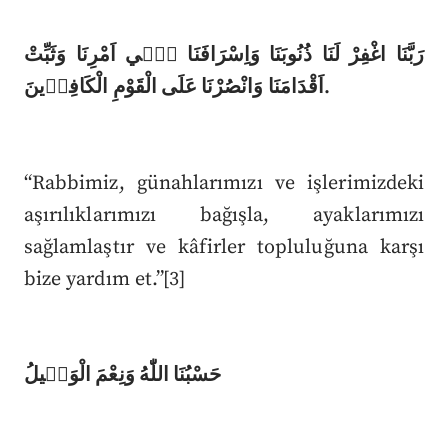
رَبَّنَا اغْفِرْ لَنَا ذُنُوبَنَا وَاِسْرَافَنَا ف۪ٓي اَمْرِنَا وَثَبِّتْ
اَقْدَامَنَا وَانْصُرْنَا عَلَى الْقَوْمِ الْكَافِر۪ينَ.
“Rabbimiz, günahlarımızı ve işlerimizdeki
aşırılıklarımızı bağışla, ayaklarımızı
sağlamlaştır ve kâfirler topluluğuna karşı
bize yardım et.”[3]
حَسْبُنَا اللّٰهُ وَنِعْمَ الْوَك۪يلُ