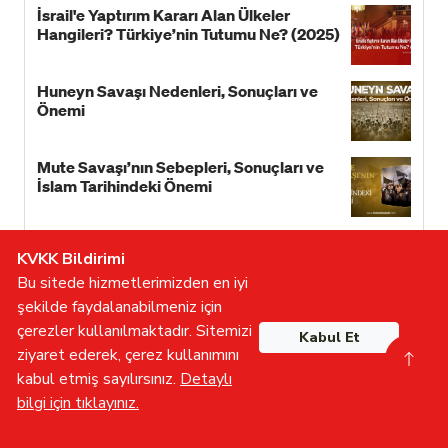
İsrail'e Yaptırım Kararı Alan Ülkeler
Hangileri? Türkiye’nin Tutumu Ne? (2025)
Huneyn Savaşı Nedenleri, Sonuçları ve
Önemi
Mute Savaşı’nın Sebepleri, Sonuçları ve
İslam Tarihindeki Önemi
Saltanat Nedir? Saltanatın Kaldırılmasının
KVKK Bildirimi
Nedenleri ve Sonuçları
Bu sitede hizmetlerimizden en iyi
şekilde faydalanabilmeniz için
30 Kasım 1925 Doğu ve Güneydoğu’da
çerezler kullanılmaktadır. Sitemizi
Kabul Et
Bütün Tekke ve Zaviyelerin Kapatılması
ziyaret ederek, çerez kullanımını
kabul etmiş sayılırsınız.
Detaylı
Diğer yazılarımıza göz atın
bilgi için tıklayınız.
Gönüllü Olun
İletişime Geçin
Furkan TV
Batman’da Ramazan Brandasına Yönelik