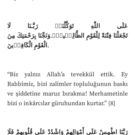
عَلَى اللّٰهِ تَوَكَّلْنَاۚ رَبَّـنَا لَا
تَجْعَلْنَا فِتْنَةً لِلْقَوْمِ الظَّالِم۪ينَۙ.وَنَجِّنَا بِرَحْمَتِكَ مِنَ
الْقَوْمِ الْكَافِر۪ينَ.
“Biz yalnız Allah’a tevekkül ettik. Ey
Rabbimiz, bizi zalimler topluluğunun baskı
ve şiddetine maruz bırakma! Merhametinle
bizi o inkârcılar güruhundan kurtar.” {8]
رَبَّنَا اطْمِسْ عَلَى أَمْوَالِهِمْ وَاشْدُدْ عَلَى قُلُوبِهِمْ فَلَا