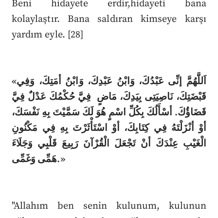
Beni hidayete erdir,hidayeti bana
kolaylaştır. Bana saldıran kimseye karşı
yardım eyle. [28]
«اَللَّهُمَّ إنِّى عَبْدُكَ، وَابْنُ عَبْدِكَ، وَابْنُ أمَتِكَ، وَفِي
قَبْضَتِكَ، نَاصِيَتِى بِيَدِكَ، مَاضٍ فِيَّ حُكْمُكَ عَدْلٌ فِيَّ
قَضَاؤُكَ. أسْأَلُكَ بِكُلِّ اسْمٍ هُوَ لَكَ سَمَّيْتَ بِهِ نَفْسَكَ،
أوْ أنْزَلْتَهُ فِي كِتَابِكَ، أوْ اسْتَأْثَرْتَ بِهِ فِي مَكْنُونِ
الْغَيْبِ عِنْدَكَ أنْ تَجْعَلَ الْقُرْآنَ رَبِيعَ قَلْبِي وَجَلَاءَ
هَمِّى وَغَمِّى.»
"Allahım ben senin kulunum, kulunun