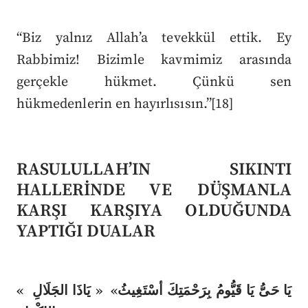
“Biz yalnız Allah’a tevekkül ettik. Ey
Rabbimiz! Bizimle kavmimiz arasında
gerçekle hükmet. Çünkü sen
hükmedenlerin en hayırlısısın.”[18]
RASULULLAH’IN SIKINTI
HALLERİNDE VE DÜŞMANLA
KARŞI KARŞIYA OLDUĞUNDA
YAPTIĞI DUALAR
« يَا حَىُّ يَا قَيُّومُ بِرَحْمَتِكَ أسْتَغِيثُ» « يَاذَا الجَلَالِ