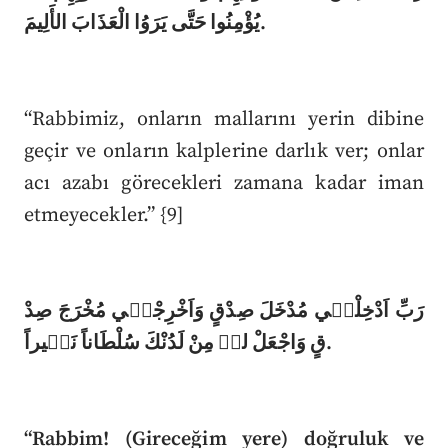
يُؤْمِنُوا حَتَّى يَرَوُا الْعَذَابَ الأَلِيمَ.
“Rabbimiz, onların mallarını yerin dibine
geçir ve onların kalplerine darlık ver; onlar
acı azabı görecekleri zamana kadar iman
etmeyecekler.” {9]
رَبِّ اَدْخِلْن۪ي مُدْخَلَ صِدْقٍ وَاَخْرِجْن۪ي مُخْرَجَ صِدْ
قٍ وَاجْعَلْ لي۪ مِنْ لَدُنْكَ سُلْطَاناً نَص۪يراً.
“Rabbim! (Gireceğim yere) doğruluk ve