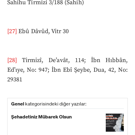
Sahihu Tirmizi 3/188 (Sahih)
[27]
Ebû Dâvûd, Vitr 30
[28]
Tirmizî, De’avât, 114; İbn Hıbbân,
Ed’ıye, No: 947; İbn Ebî Şeybe, Dua, 42, No:
29381
Genel
kategorisindeki diğer yazılar:
Şehadetiniz Mübarek Olsun