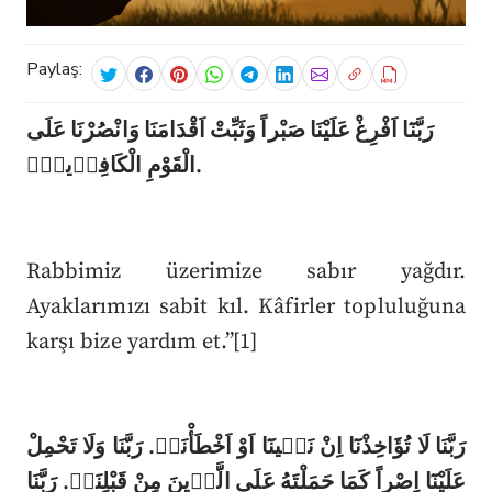
Paylaş:
رَبَّنَٓا اَفْرِغْ عَلَيْنَا صَبْراً وَثَبِّتْ اَقْدَامَنَا وَانْصُرْنَا عَلَى
الْقَوْمِ الْكَافِر۪ينَۜ.
Rabbimiz üzerimize sabır yağdır.
Ayaklarımızı sabit kıl. Kâfirler topluluğuna
karşı bize yardım et.”[1]
رَبَّنَا لَا تُؤَاخِذْنَٓا اِنْ نَس۪ينَٓا اَوْ اَخْطَأْنَاۚ. رَبَّنَا وَلَا تَحْمِلْ
عَلَيْنَٓا اِصْراً كَمَا حَمَلْتَهُ عَلَى الَّذ۪ينَ مِنْ قَبْلِنَاۚ. رَبَّنَا