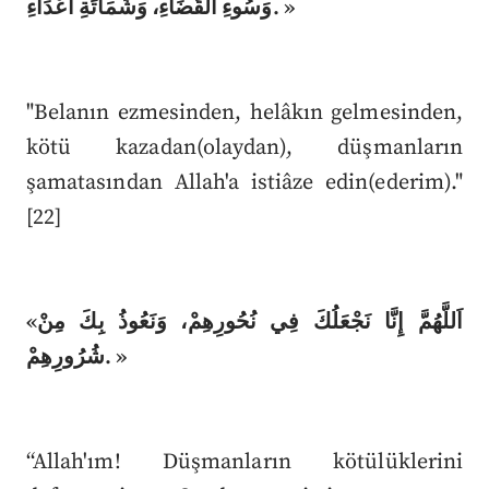
وَسُوءِ الْقَضَاءِ، وَشَمَاتَةِ اَعْدَاءِ. »
"Belanın ezmesinden, helâkın gelmesinden,
kötü kazadan(olaydan), düşmanların
şamatasından Allah'a istiâze edin(ederim)."
[22]
«اَللَّهُمَّ إِنَّا نَجْعَلُكَ فِي نُحُورِهِمْ، وَنَعُوذُ بِكَ مِنْ
شُرُورِهِمْ. »
“Allah'ım! Düşmanların kötülüklerini