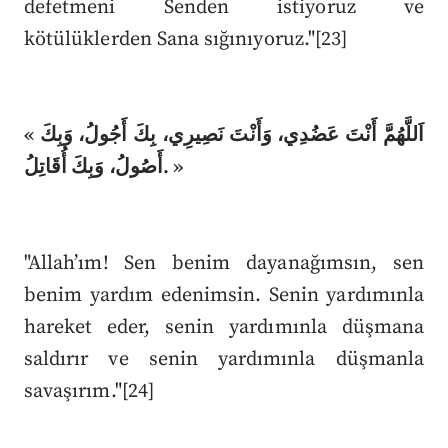
defetmeni Senden istiyoruz ve
kötülüklerden Sana sığınıyoruz."[23]
« اَللَّهُمَّ أَنْتَ عَضُدِي، وَأَنْتَ نَصِيرِي، بِكَ أَجُولُ، وَبِكَ
أَصُولُ، وَبِكَ أُقَاتِلُ. »
"Allah’ım! Sen benim dayanağımsın, sen
benim yardım edenimsin. Senin yardımınla
hareket eder, senin yardımınla düşmana
saldırır ve senin yardımınla düşmanla
savaşırım."[24]