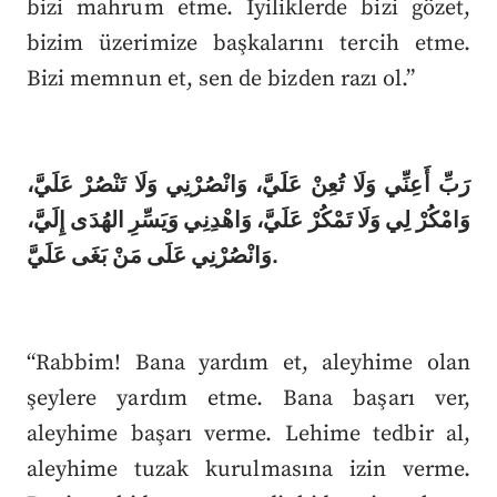
bizi mahrum etme. İyiliklerde bizi gözet,
bizim üzerimize başkalarını tercih etme.
Bizi memnun et, sen de bizden razı ol.”
رَبِّ أَعِنِّي وَلَا تُعِنْ عَلَيَّ، وَانْصُرْنِي وَلَا تَنْصُرْ عَلَيَّ،
وَامْكُرْ لِي وَلَا تَمْكُرْ عَلَيَّ، وَاهْدِنِي وَيَسِّرِ الهُدَى إِلَيَّ،
وَانْصُرْنِي عَلَى مَنْ بَغَى عَلَيَّ.
“Rabbim! Bana yardım et, aleyhime olan
şeylere yardım etme. Bana başarı ver,
aleyhime başarı verme. Lehime tedbir al,
aleyhime tuzak kurulmasına izin verme.