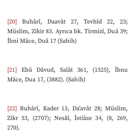
[20]
Buhârî, Daavât 27, Tevhîd 22, 23;
Müslim, Zikir 83. Ayrıca bk. Tirmizî, Duâ 39;
İbni Mâce, Duâ 17 (Sahih)
[21]
Ebû Dâvud, Salât 361, (1525), İbnu
Mâce, Dua 17, (3882). (Sahih)
[22]
Buhârî, Kader 13, Da'avât 28; Müslim,
Zikr 53, (2707); Nesâî, İstiâze 34, (8, 269,
270).