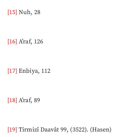
[15]
Nuh, 28
[16]
A’raf, 126
[17]
Enbiya, 112
[18]
A’raf, 89
[19]
Tirmizî Daavât 99, (3522). (Hasen)