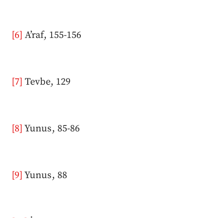
[6]
A’raf, 155-156
[7]
Tevbe, 129
[8]
Yunus, 85-86
[9]
Yunus, 88