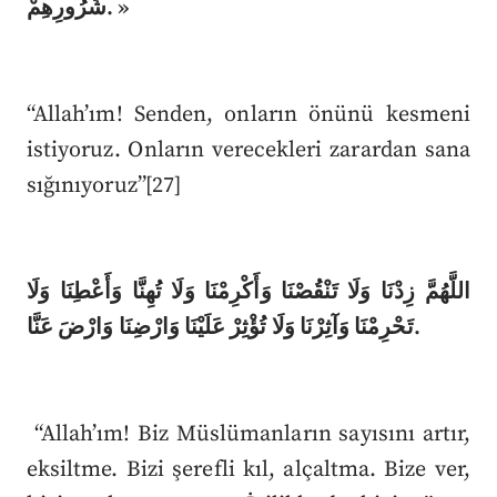
شُرُورِهِمْ. »
“Allah’ım! Senden, onların önünü kesmeni
istiyoruz. Onların verecekleri zarardan sana
sığınıyoruz”[27]
اللَّهُمَّ زِدْنَا وَلَا تَنْقُصْنَا وَأَكْرِمْنَا وَلَا تُهِنَّا وَأَعْطِنَا وَلَا
تَحْرِمْنَا وَآثِرْنَا وَلَا تُؤْثِرْ عَلَيْنَا وَارْضِنَا وَارْضَ عَنَّا.
“Allah’ım! Biz Müslümanların sayısını artır,
eksiltme. Bizi şerefli kıl, alçaltma. Bize ver,