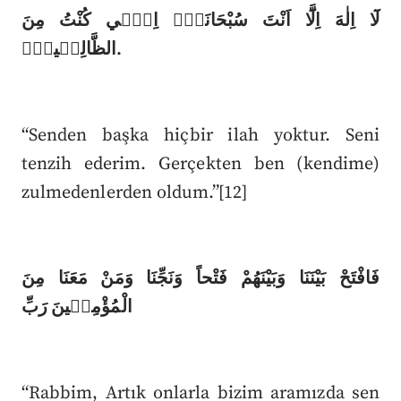
لَٓا اِلٰهَ اِلَّٓا اَنْتَ سُبْحَانَكَۗ اِنّ۪ي كُنْتُ مِنَ
الظَّالِم۪ينَۚ.
“Senden başka hiçbir ilah yoktur. Seni
tenzih ederim. Gerçekten ben (kendime)
zulmedenlerden oldum.”[12]
فَافْتَحْ بَيْنَنَا وَبَيْنَهُمْ فَتْحاً وَنَجِّنَا وَمَنْ مَعَنَا مِنَ
الْمُؤْمِن۪ينَ رَبِّ
“Rabbim, Artık onlarla bizim aramızda sen