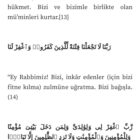
hükmet. Bizi ve bizimle birlikte olan
mü’minleri kurtar.[13]
رَبَّنَا لَا تَجْعَلْنَا فِتْنَةً لِّلَّذِينَ كَفَرُوا۟ وَٱغْفِرْ لَنَا
“Ey Rabbimiz! Bizi, inkâr edenler (için bizi
fitne kılma) zulmüne uğratma. Bizi bağışla.
(14)
رَّبِّ ٱغْفِرْ لِى وَلِوَٰلِدَىَّ وَلِمَن دَخَلَ بَيْتِىَ مُؤْمِنًا
وَلِلْمُؤْمِنِينَ وَٱلْمُؤْمِنَٰتِ وَلَا تَزِدِ ٱلظَّٰلِمِينَ إِلَّا تَبَارًۢا