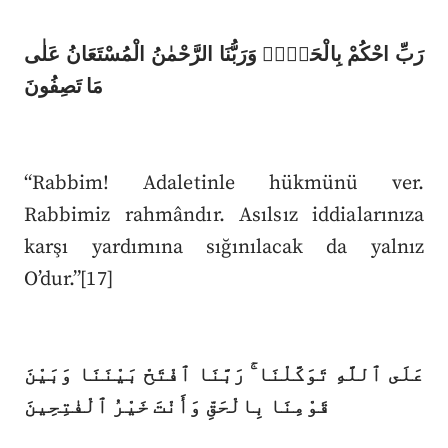
رَبِّ احْكُمْ بِالْحَقِّۜ وَرَبُّنَا الرَّحْمٰنُ الْمُسْتَعَانُ عَلٰى
مَا تَصِفُونَ
“Rabbim! Adaletinle hükmünü ver.
Rabbimiz rahmândır. Asılsız iddialarınıza
karşı yardımına sığınılacak da yalnız
O’dur.”[17]
عَلَى ٱللَّهِ تَوَكَّلْنَا ۚ رَبَّنَا ٱفْتَحْ بَيْنَنَا وَبَيْنَ
قَوْمِنَا بِالْحَقِّ وَأَنْتَ خَيْرُ ٱلْفٰتِحِينَ