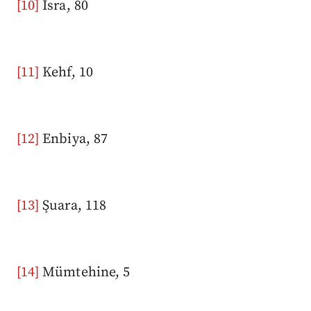
[10]
İsra, 80
[11]
Kehf, 10
[12]
Enbiya, 87
[13]
Şuara, 118
[14]
Mümtehine, 5