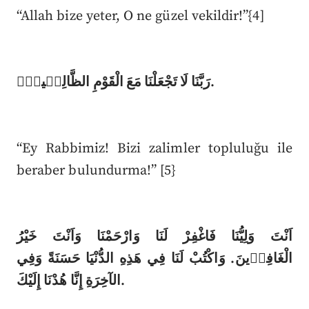
“Allah bize yeter, O ne güzel vekildir!”{4]
رَبَّنَا لَا تَجْعَلْنَا مَعَ الْقَوْمِ الظَّالِم۪ينَ۟.
“Ey Rabbimiz! Bizi zalimler topluluğu ile
beraber bulundurma!” [5}
اَنْتَ وَلِيُّنَا فَاغْفِرْ لَنَا وَارْحَمْنَا وَاَنْتَ خَيْرُ
الْغَافِر۪ينَ. وَاكْتُبْ لَنَا فِي هَذِهِ الدُّنْيَا حَسَنَةً وَفِي
الآخِرَةِ إِنَّا هُدْنَا إِلَيْكَ.