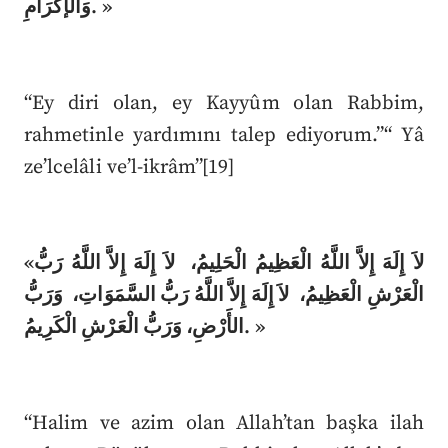
وَالإكْرَامِ. »
“Ey diri olan, ey Kayyûm olan Rabbim,
rahmetinle yardımını talep ediyorum.”“ Yâ
ze’lcelâli ve’l-ikrâm”[19]
«لاَ إِلَهَ إِلاَّ اللَّهُ الْعَظِيمُ الْحَلِيمُ، لاَ إِلَهَ إِلاَّ اللَّهُ رَبُّ
الْعَرْشِ الْعَظِيمُ، لاَ إِلَهَ إِلاَّ اللَّهُ رَبُّ السَّمَوَاتِ، وَرَبُّ
الأَرْضِ، وَرَبُّ الْعَرْشِ الْكَرِيمُ. »
“Halim ve azim olan Allah’tan başka ilah